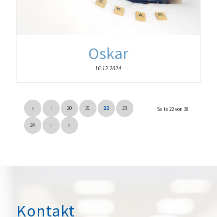
Oskar
16.12.2024
«
‹
20
21
22
23
Seite 22 von 38
24
›
»
Kontakt